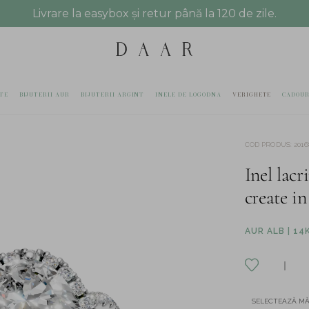
Livrare la easybox și retur până la 120 de zile.
TE
BIJUTERII AUR
BIJUTERII ARGINT
INELE DE LOGODNA
VERIGHETE
CADOUR
COD PRODUS
:
2016
Inel lacr
create in
AUR ALB | 14
SELECTEAZĂ M