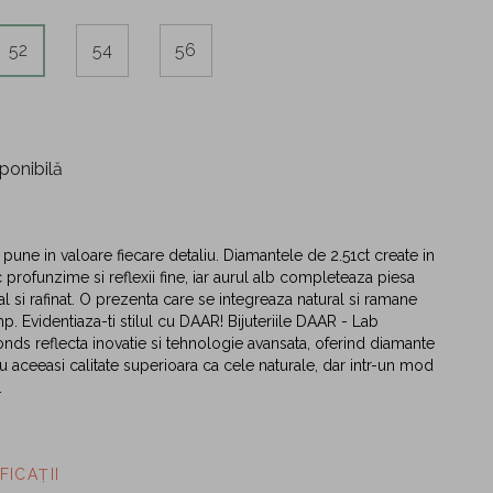
52
54
56
ponibilă
 pune in valoare fiecare detaliu. Diamantele de 2.51ct create in
 profunzime si reflexii fine, iar aurul alb completeaza piesa
l si rafinat. O prezenta care se integreaza natural si ramane
mp. Evidentiaza-ti stilul cu DAAR! Bijuteriile DAAR - Lab
ds reflecta inovatie si tehnologie avansata, oferind diamante
u aceeasi calitate superioara ca cele naturale, dar intr-un mod
.
FICAȚII