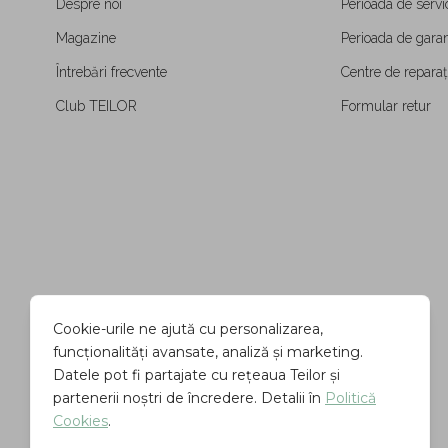
Despre noi
Perioada de servi
Magazine
Perioada de garan
Întrebări frecvente
Centre de reparați
Club TEILOR
Formular retur