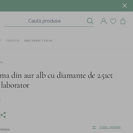
I
COLECTII
UNIVERSUL TEILOR
88
ima din aur alb cu diamante de 2.51ct
 laborator
K
TABEL MĂRIMI
ĂRIMEA