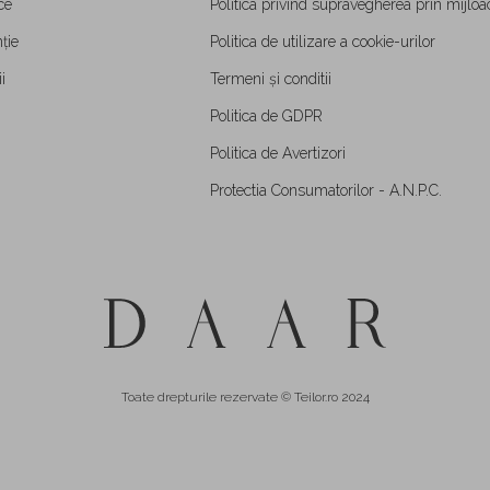
ce
Politica privind supravegherea prin mijloa
ție
Politica de utilizare a cookie-urilor
i
Termeni și conditii
Politica de GDPR
Politica de Avertizori
Protectia Consumatorilor - A.N.P.C.
Toate drepturile rezervate © Teilor.ro 2024