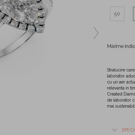
50
Mărime indis
Stralucire care
laborator aduc
cu un aer actua
relevanta in ti
Created Diamon
de laborator c
mai sustenabil
SPECI