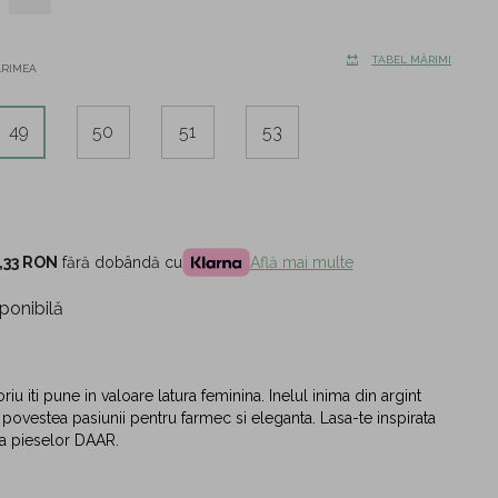
TABEL MĂRIMI
ĂRIMEA
49
50
51
53
,33 RON
fără dobândă cu
Află mai multe
ponibilă
iu iti pune in valoare latura feminina. Inelul inima din argint
 povestea pasiunii pentru farmec si eleganta. Lasa-te inspirata
tea pieselor DAAR.