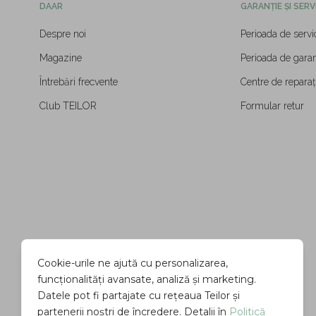
DAAR
GARANȚIE ȘI SERV
Despre noi
Perioada de servi
Magazine
Perioada de garan
Întrebări frecvente
Centre de reparați
Club TEILOR
Formular retur