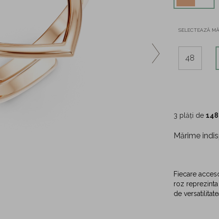
SELECTEAZĂ M
48
3 plăți de
148
Mărime indis
Fiecare accesor
roz reprezinta
de versatilita