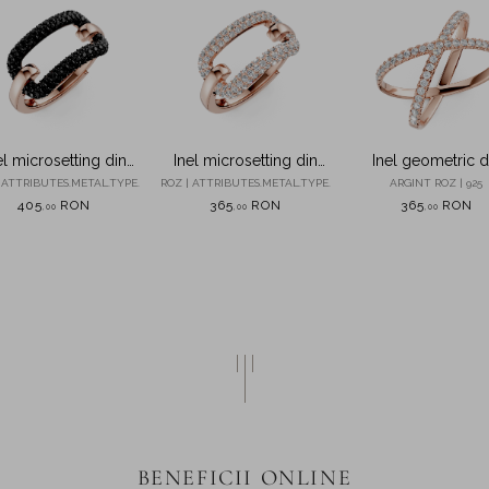
el microsetting din
Inel microsetting din
Inel geometric d
gint roz cu zirconii
argint roz cu zirconii
argint roz cu zirc
 ATTRIBUTES.METAL.TYPE.
ROZ | ATTRIBUTES.METAL.TYPE.
ARGINT ROZ | 925
negre
405
RON
365
RON
365
RON
,
00
,
00
,
00
BENEFICII ONLINE