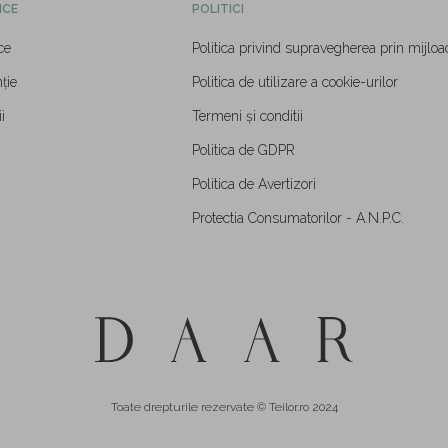
ICE
POLITICI
ce
Politica privind supravegherea prin mijloa
ție
Politica de utilizare a cookie-urilor
i
Termeni și conditii
Politica de GDPR
Politica de Avertizori
Protectia Consumatorilor - A.N.P.C.
Toate drepturile rezervate © Teilor.ro 2024