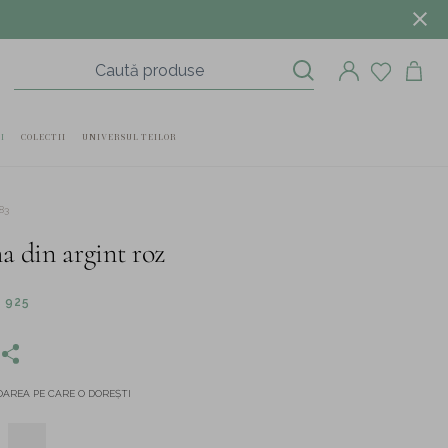
I
COLECTII
UNIVERSUL TEILOR
83
a din argint roz
 925
AREA PE CARE O DOREȘTI