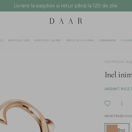
Livrare la easybox și retur până la 120 de zile.
TE
BIJUTERII AUR
BIJUTERII ARGINT
INELE DE LOGODNA
VERIGHETE
CADOUR
COD PRODUS
:
1879
Inel inim
ARGINT ROZ |
SELECTEAZĂ CULO
Roz