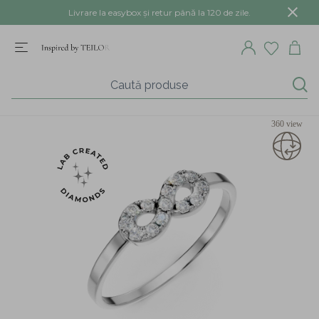
Livrare la easybox și retur până la 120 de zile.
360 view