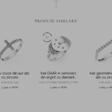
PRODUSE SIMILARE
u cruce din aur alb
Inel DAAR in semicerc
Inel geometri
cu zirconii
din argint cu diamante
alb cu zir
de 0.27ct create in
AUR ALB | 14K
ALB | ATTRIBUTES.METAL.TYPE.
AUR ALB | 
laborator
1.340
RON
1.400
RON
1.005
R
,
00
,
00
,
00