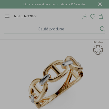
Livrare la easybox și retur până la 120 de zile.
360 view