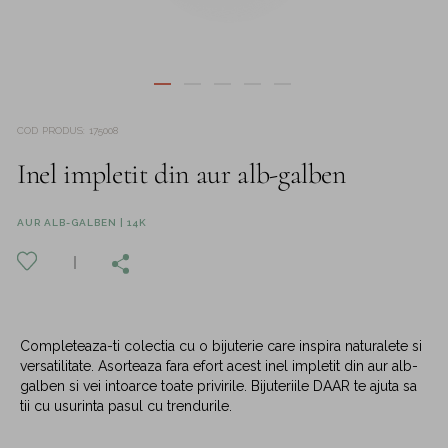
COD PRODUS
:
175008
Inel impletit din aur alb-galben
AUR ALB-GALBEN | 14K
Completeaza-ti colectia cu o bijuterie care inspira naturalete si
versatilitate. Asorteaza fara efort acest inel impletit din aur alb-
galben si vei intoarce toate privirile. Bijuteriile DAAR te ajuta sa
tii cu usurinta pasul cu trendurile.