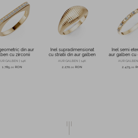
 geometric din aur
Inel supradimensionat
Inel semi eter
lben cu zirconii
cu striatii din aur galben
aur galben cu
de 0.06
UR GALBEN | 14K
AUR GALBEN | 14K
AUR GALBEN 
1.785
RON
2.270
RON
2.475
R
,
00
,
00
,
00