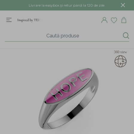
Livrare la easybox și retur până la 120 de zile.
360 view