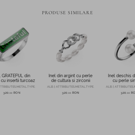
PRODUSE SIMILARE
l GRATEFUL din
Inel din argint cu perle
Inel deschis d
 cu insertii turcoaz
de cultura si zirconii
cu perle sin
TTRIBUTES.METAL.TYPE.
ALB | ATTRIBUTES.METAL.TYPE.
ALB | ATTRIBUTES.
320
RON
320
RON
320
R
,
00
,
00
,
00