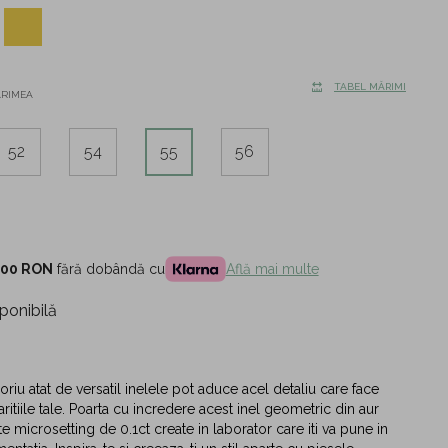
TABEL MĂRIMI
ĂRIMEA
52
54
55
56
,00 RON
fără dobândă cu
Află mai multe
ponibilă
riu atat de versatil inelele pot aduce acel detaliu care face
aritiile tale. Poarta cu incredere acest inel geometric din aur
e microsetting de 0.1ct create in laborator care iti va pune in