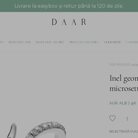
Livrare la easybox și retur până la 120 de zile.
TE
BIJUTERII AUR
BIJUTERII ARGINT
INELE DE LOGODNA
VERIGHETE
CADOUR
COD PRODUS
:
1905
Inel geo
microsett
AUR ALB | 9K
SELECTEAZĂ CULO