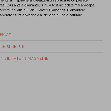
entatia. Inspira-te si creeaza-ti un stil aparte cu piesele
rea luxurianta a diamantelor nu a fost niciodata mai aproape
toreste inovatia cu Lab Created Diamonds. Diamantele
aborator sunt dovedite a fi identice cu cele naturale.
FICAȚII
ARE ȘI RETUR
ONIBILITATE ÎN MAGAZINE