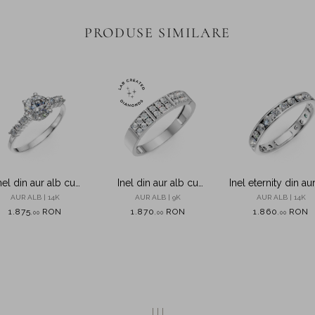
PRODUSE SIMILARE
nel din aur alb cu
Inel din aur alb cu
Inel eternity din au
zirconii
diamante microsetting
cu zirconii
AUR ALB | 14K
AUR ALB | 9K
AUR ALB | 14K
de 0.2ct create in
1.875
RON
1.870
RON
1.860
RON
,
00
,
00
,
00
laborator