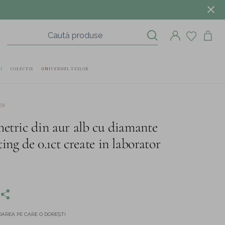
I
COLECTII
UNIVERSUL TEILOR
68
metric din aur alb cu diamante
ing de 0.1ct create in laborator
AREA PE CARE O DOREȘTI