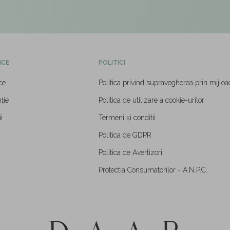
ICE
POLITICI
ce
Politica privind supravegherea prin mijloa
ție
Politica de utilizare a cookie-urilor
i
Termeni și conditii
Politica de GDPR
Politica de Avertizori
Protectia Consumatorilor - A.N.P.C.