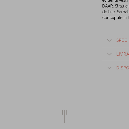
evidenta vestim
DAAR. Straluci
de tine. Sarba
concepute in l
SPECI
LIVR
DISP