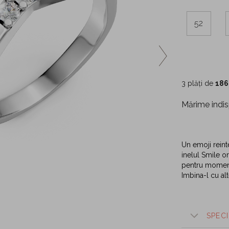
52
3 plăți de
186
Mărime indis
Un emoji reinte
inelul Smile or
pentru momente
Imbina-l cu al
SPECI