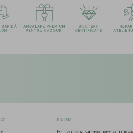
E RAPIDĂ
AMBALARE PREMIUM
BIJUTERII
REPARA
 48H
PENTRU CADOURI
CERTIFICATE
ATELIERU
ICE
POLITICI
ce
Politica privind supravegherea prin mijloa