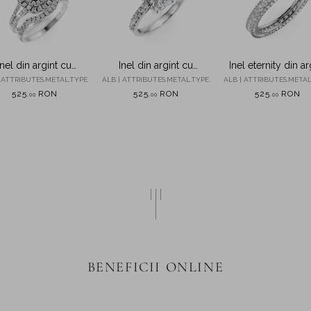
Inel din argint cu
Inel din argint cu
Inel eternity din ar
irconii albastre si
zirconii
cu zirconii
 ATTRIBUTES.METAL.TYPE.
ALB | ATTRIBUTES.METAL.TYPE.
ALB | ATTRIBUTES.METAL
incolore
525
RON
525
RON
525
RON
,
00
,
00
,
00
BENEFICII ONLINE