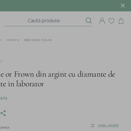
I
COLECTII
UNIVERSUL TEILOR
17
le or Frown din argint cu diamante de
ate in laborator
 925
TABEL MĂRIMI
ĂRIMEA