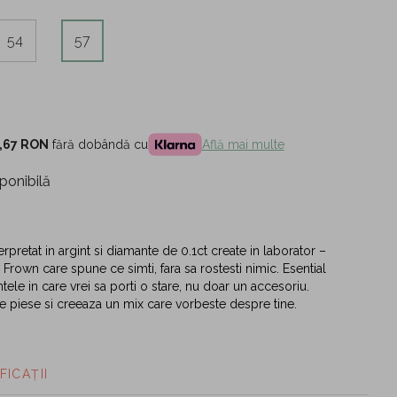
54
57
,67 RON
fără dobândă cu
Află mai multe
ponibilă
rpretat in argint si diamante de 0.1ct create in laborator –
 Frown care spune ce simti, fara sa rostesti nimic. Esential
le in care vrei sa porti o stare, nu doar un accesoriu.
te piese si creeaza un mix care vorbeste despre tine.
FICAȚII