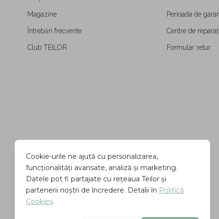
Magazine
Perioada de garan
Întrebări frecvente
Centre de reparați
Club TEILOR
Formular retur