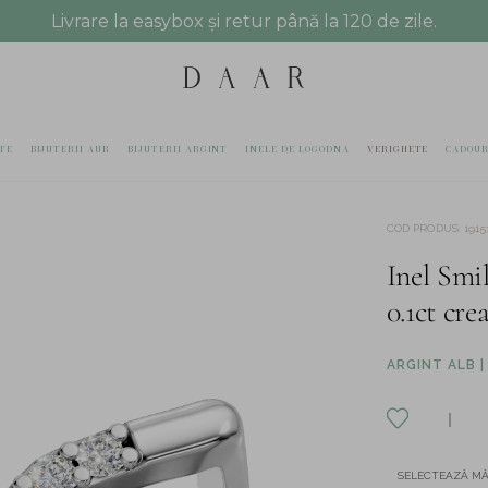
Livrare la easybox și retur până la 120 de zile.
TE
BIJUTERII AUR
BIJUTERII ARGINT
INELE DE LOGODNA
VERIGHETE
CADOUR
COD PRODUS
:
1915
Inel Smi
0.1ct cre
ARGINT ALB |
SELECTEAZĂ M