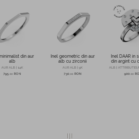
minimalist din aur
Inel geometric din aur
Inel DAAR in 
alb
alb cu zirconii
din argint cu
de 0.15 cre
AUR ALB | 14K
AUR ALB | 9K
ALB | ATTRIBUTES.
laborat
795
RON
730
RON
900
R
,
00
,
00
,
00