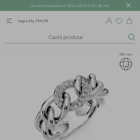
Livrare la easybox și retur până la 120 de zile.
360 view