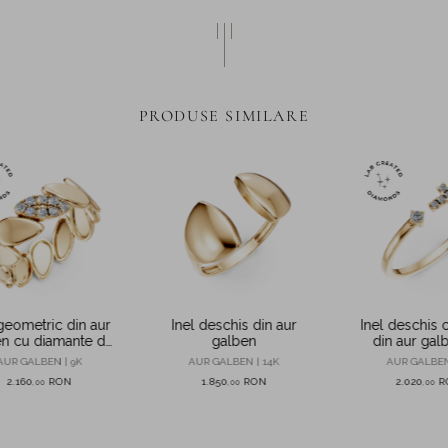
PRODUSE SIMILARE
 geometric din aur
Inel deschis din aur
Inel deschis 
n cu diamante de
galben
din aur gal
.07ct create in
diamante de
AUR GALBEN | 9K
AUR GALBEN | 14K
AUR GALBEN
laborator
create in la
2.160
RON
1.850
RON
2.020
R
,
00
,
00
,
00