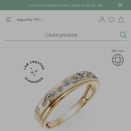
Livrare la easybox și retur până la 120 de zile.
360 view