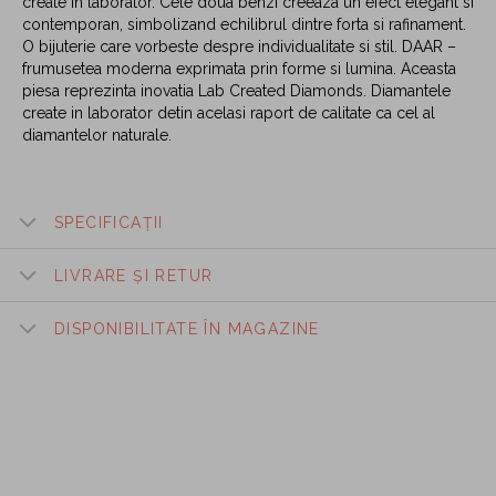
create in laborator. Cele doua benzi creeaza un efect elegant si
contemporan, simbolizand echilibrul dintre forta si rafinament.
O bijuterie care vorbeste despre individualitate si stil. DAAR –
frumusetea moderna exprimata prin forme si lumina. Aceasta
piesa reprezinta inovatia Lab Created Diamonds. Diamantele
create in laborator detin acelasi raport de calitate ca cel al
diamantelor naturale.
SPECIFICAȚII
LIVRARE ȘI RETUR
DISPONIBILITATE ÎN MAGAZINE