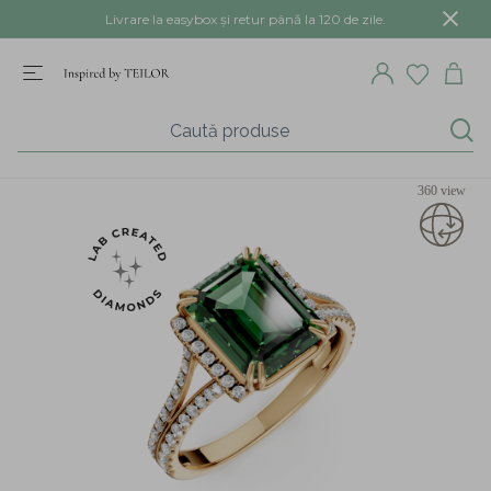
Livrare la easybox și retur până la 120 de zile.
360 view