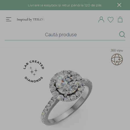
Livrare la easybox și retur până la 120 de zile.
360 view