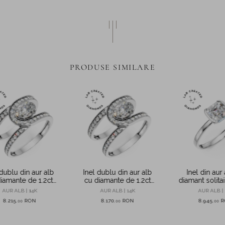
PRODUSE SIMILARE
 dublu din aur alb
Inel dublu din aur alb
Inel din aur
iamante de 1.2ct
cu diamante de 1.2ct
diamant solitai
ate in laborator
create in laborator
creat in lab
AUR ALB | 14K
AUR ALB | 14K
AUR ALB | 
8.215
RON
8.170
RON
8.945
R
,
00
,
00
,
00