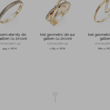
 semi eternity din
Inel geometric din aur
Inel geometri
galben cu zirconii
galben cu zirconii
galbe
UR GALBEN | 14K
AUR GALBEN | 9K
AUR GALBEN
995
RON
1.185
RON
860
R
,
00
,
00
,
00