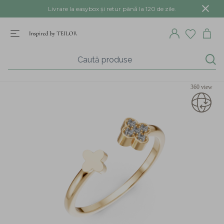
Livrare la easybox și retur până la 120 de zile.
360 view