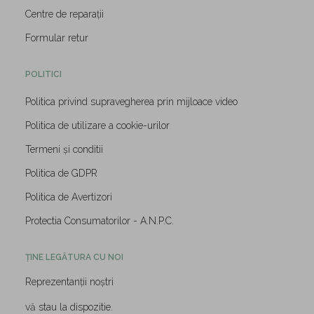
Centre de reparații
Formular retur
POLITICI
Politica privind supravegherea prin mijloace video
Politica de utilizare a cookie-urilor
Termeni și conditii
Politica de GDPR
Politica de Avertizori
Protectia Consumatorilor - A.N.P.C.
ȚINE LEGĂTURA CU NOI
Reprezentanții noștri
vă stau la dispozitie.