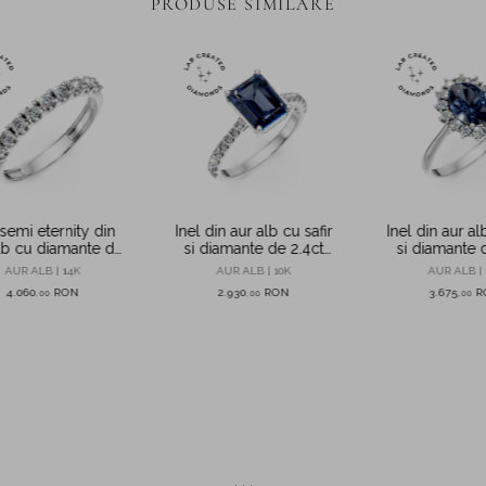
PRODUSE SIMILARE
 semi eternity din
Inel din aur alb cu safir
Inel din aur al
lb cu diamante de
si diamante de 2.4ct
si diamante 
create in laborator
create in laborator
create in la
AUR ALB | 14K
AUR ALB | 10K
AUR ALB | 
4.060
RON
2.930
RON
3.675
R
,
00
,
00
,
00