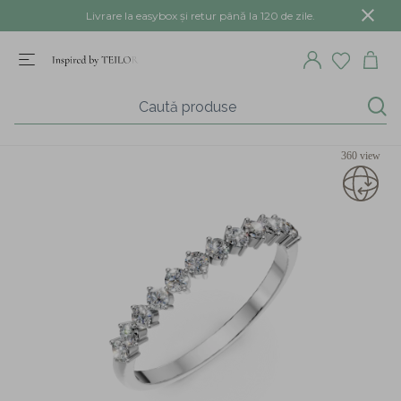
Livrare la easybox și retur până la 120 de zile.
360 view