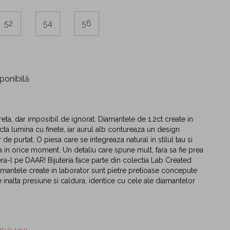
52
54
56
ponibilă
reta, dar imposibil de ignorat. Diamantele de 1.2ct create in
ecta lumina cu finete, iar aurul alb contureaza un design
r de purtat. O piesa care se integreaza natural in stilul tau si
 in orice moment. Un detaliu care spune mult, fara sa fie prea
a-l pe DAAR! Bijuteria face parte din colectia Lab Created
antele create in laborator sunt pietre pretioase concepute
e inalta presiune si caldura, identice cu cele ale diamantelor