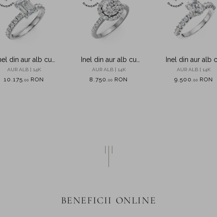
nel din aur alb cu
Inel din aur alb cu
Inel din aur alb 
mante de 2ct create
diamante de 1.2ct create
diamante de 1.52
AUR ALB | 14K
AUR ALB | 14K
AUR ALB | 14K
in laborator
in laborator
create in laborat
10.175
RON
8.750
RON
9.500
RON
,
00
,
00
,
00
BENEFICII ONLINE