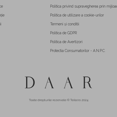
ce
Politica privind supravegherea prin mijloa
ție
Politica de utilizare a cookie-urilor
i
Termeni și conditii
Politica de GDPR
Politica de Avertizori
Protectia Consumatorilor - A.N.P.C.
Toate drepturile rezervate © Teilor.ro 2024