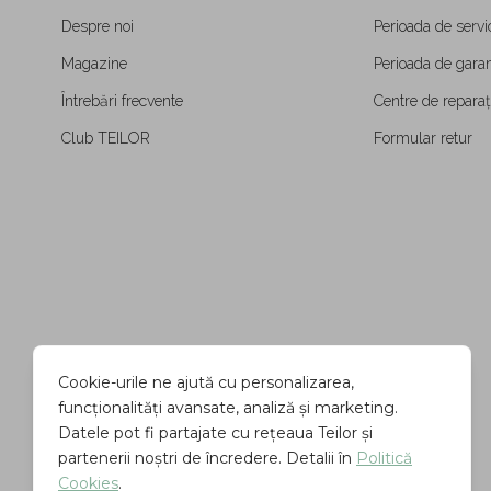
Despre noi
Perioada de servi
Magazine
Perioada de garan
Întrebări frecvente
Centre de reparați
Club TEILOR
Formular retur