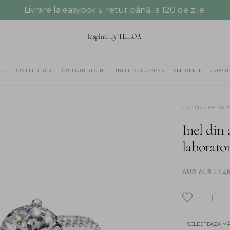
Livrare la easybox și retur până la 120 de zile.
TE
BIJUTERII AUR
BIJUTERII ARGINT
INELE DE LOGODNA
VERIGHETE
CADOUR
COD PRODUS
:
2017
Inel din 
laborato
AUR ALB | 14
SELECTEAZĂ M