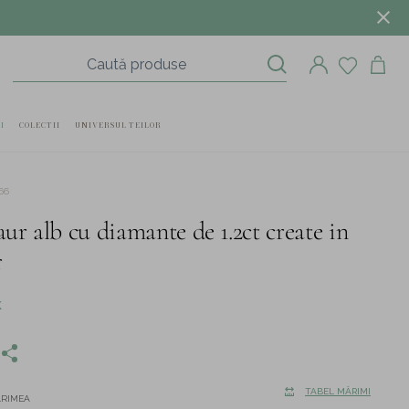
I
COLECTII
UNIVERSUL TEILOR
66
aur alb cu diamante de 1.2ct create in
r
K
TABEL MĂRIMI
ĂRIMEA