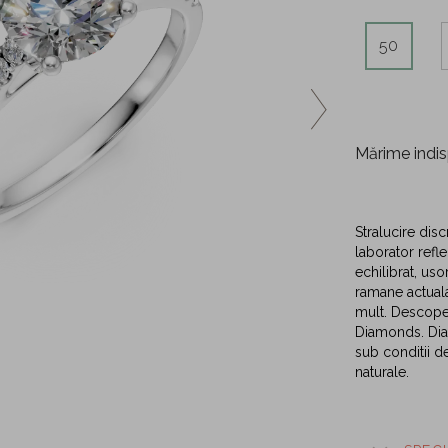
50
Mărime indis
Stralucire disc
laborator refl
echilibrat, uso
ramane actuala
mult. Descoper
Diamonds. Diam
sub conditii d
naturale.