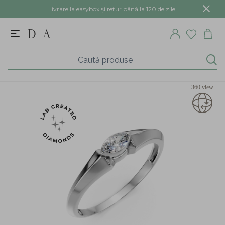
Livrare la easybox și retur până la 120 de zile.
360 view