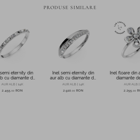
PRODUSE SIMILARE
 semi eternity din
Inel semi eternity din
Inel floare din 
lb cu diamante de
aur alb cu diamante de
diamante de
0.06ct
0.1ct
create in la
AUR ALB | 14K
AUR ALB | 14K
AUR ALB |
2.455
RON
2.910
RON
2.255
R
,
00
,
00
,
00