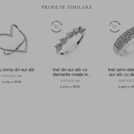
PRODUSE SIMILARE
u inima din aur alb
Inel din aur alb cu
Inel semi-eter
diamante create in
aur alb cu d
AUR ALB | 14K
laborator de 0.45ct
microsetting 
AUR ALB | 9K
AUR ALB |
2.175
RON
,
00
create in la
2.575
RON
2.950
R
,
00
,
00