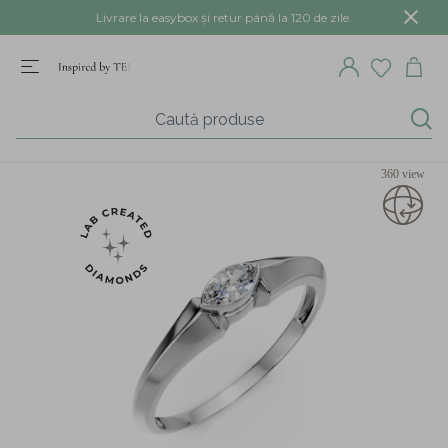
Livrare la easybox și retur până la 120 de zile.
360 view