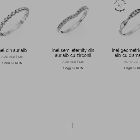
nel din aur alb
Inel semi eternity din
Inel geometri
aur alb cu zirconii
alb cu diam
AUR ALB | 14K
0.02ct crea
AUR ALB | 14K
AUR ALB |
1.060
RON
,
00
laborat
1.095
RON
1.050
R
,
00
,
00