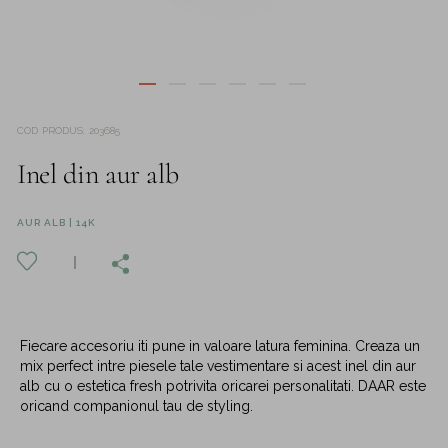
COD PRODUS
:
203685
Inel din aur alb
AUR ALB | 14K
Fiecare accesoriu iti pune in valoare latura feminina. Creaza un
mix perfect intre piesele tale vestimentare si acest inel din aur
alb cu o estetica fresh potrivita oricarei personalitati. DAAR este
oricand companionul tau de styling.