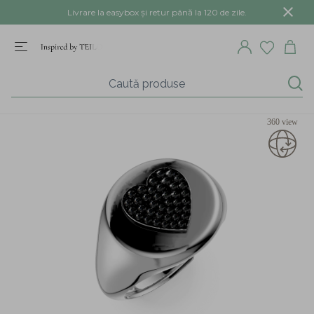
Livrare la easybox și retur până la 120 de zile.
360 view