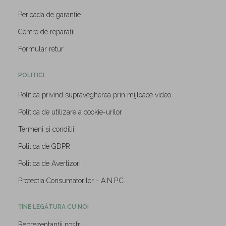
Perioada de garanție
Centre de reparații
Formular retur
POLITICI
Politica privind supravegherea prin mijloace video
Politica de utilizare a cookie-urilor
Termeni și conditii
Politica de GDPR
Politica de Avertizori
Protectia Consumatorilor - A.N.P.C.
ȚINE LEGĂTURA CU NOI
Reprezentanții noștri