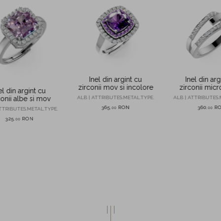
Inel din argint cu
Inel din arg
zirconii mov si incolore
zirconii micr
el din argint cu
ALB | ATTRIBUTES.METAL.TYPE.
ALB | ATTRIBUTES.
conii albe si mov
365
RON
360
R
,
00
,
00
TTRIBUTES.METAL.TYPE.
325
RON
,
00