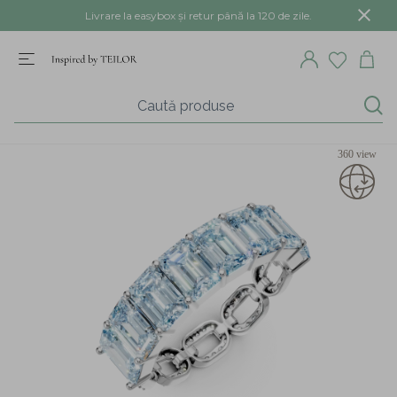
Livrare la easybox și retur până la 120 de zile.
360 view