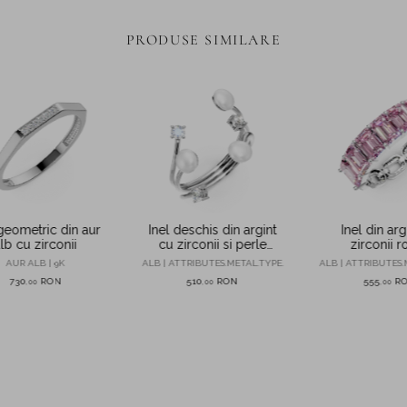
PRODUSE SIMILARE
 geometric din aur
Inel deschis din argint
Inel din arg
lb cu zirconii
cu zirconii si perle
zirconii r
sintetice
transpar
AUR ALB | 9K
ALB | ATTRIBUTES.METAL.TYPE.
ALB | ATTRIBUTES.
730
RON
510
RON
555
R
,
00
,
00
,
00