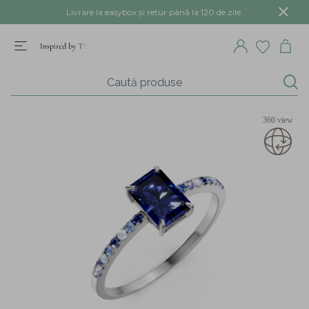
Livrare la easybox și retur până la 120 de zile.
360 view