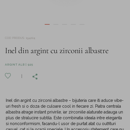
COD PRODUS
:
194224
Inel din argint cu zirconii albastre
ARGINT ALB | 925
Inel din argint cu zirconii albastre – bijuteria care iti aduce vibe-
uri fresh si o doza de culoare cool in fiecare zi. Piatra centrala
albastra atrage instant privirile, iar zirconiile alaturate adauga un
plus de stralucire subtila. Este combinatia ideala intre eleganta
si nonconformism, facandu-l usor de purtat atat cu outfituri
casual, cat si la ocazii speciale. Un accesoriu statement care nu