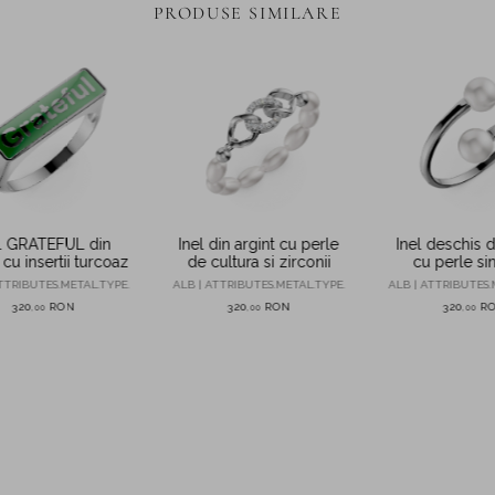
PRODUSE SIMILARE
l GRATEFUL din
Inel din argint cu perle
Inel deschis d
 cu insertii turcoaz
de cultura si zirconii
cu perle sin
TTRIBUTES.METAL.TYPE.
ALB | ATTRIBUTES.METAL.TYPE.
ALB | ATTRIBUTES.
320
RON
320
RON
320
R
,
00
,
00
,
00