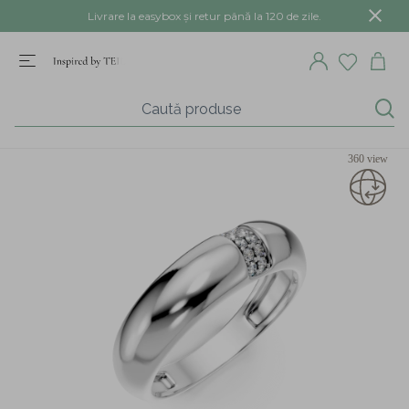
Livrare la easybox și retur până la 120 de zile.
360 view