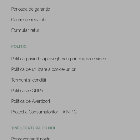
Perioada de garanție
Centre de reparații
Formular retur
POLITICI
Politica privind supravegherea prin mijloace video
Politica de utilizare a cookie-urilor
Termeni și conditii
Politica de GDPR
Politica de Avertizori
Protectia Consumatorilor - A.N.P.C.
ȚINE LEGĂTURA CU NOI
Reprezentanții noștri