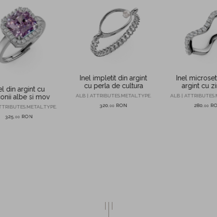
Inel impletit din argint
Inel microset
cu perla de cultura
argint cu zi
el din argint cu
ALB | ATTRIBUTES.METAL.TYPE.
ALB | ATTRIBUTES.
conii albe si mov
320
RON
280
R
,
00
,
00
TTRIBUTES.METAL.TYPE.
325
RON
,
00