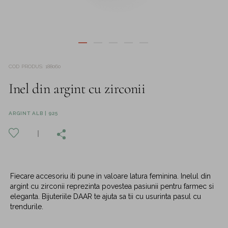
COD PRODUS
:
188060
Inel din argint cu zirconii
ARGINT ALB | 925
Fiecare accesoriu iti pune in valoare latura feminina. Inelul din
argint cu zirconii reprezinta povestea pasiunii pentru farmec si
eleganta. Bijuteriile DAAR te ajuta sa tii cu usurinta pasul cu
trendurile.