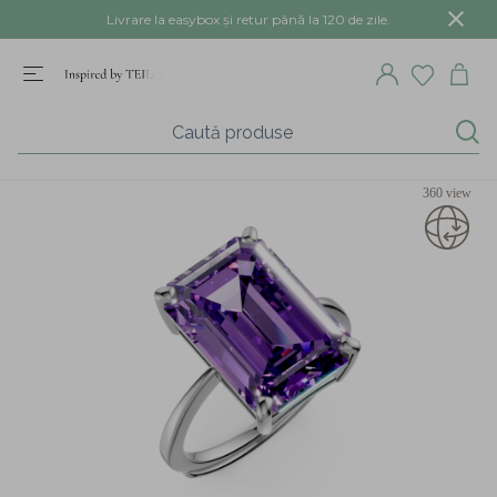
Livrare la easybox și retur până la 120 de zile.
360 view