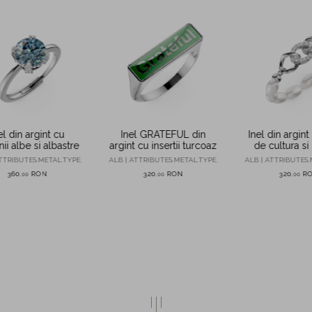
el din argint cu
Inel GRATEFUL din
Inel din argint
nii albe si albastre
argint cu insertii turcoaz
de cultura si 
TTRIBUTES.METAL.TYPE.
ALB | ATTRIBUTES.METAL.TYPE.
ALB | ATTRIBUTES.
360
RON
320
RON
320
R
,
00
,
00
,
00