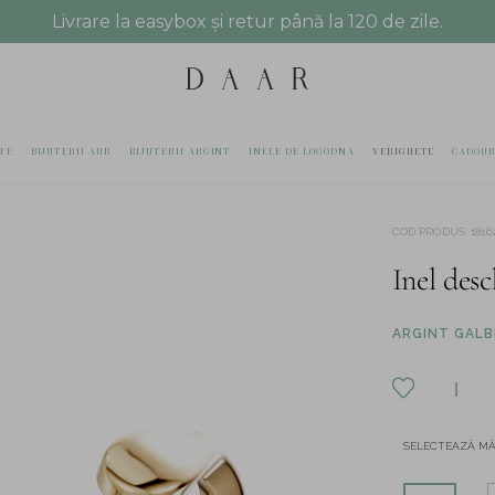
Livrare la easybox și retur până la 120 de zile.
TE
BIJUTERII AUR
BIJUTERII ARGINT
INELE DE LOGODNA
VERIGHETE
CADOUR
COD PRODUS
:
1816
Inel desc
ARGINT GALBE
SELECTEAZĂ M