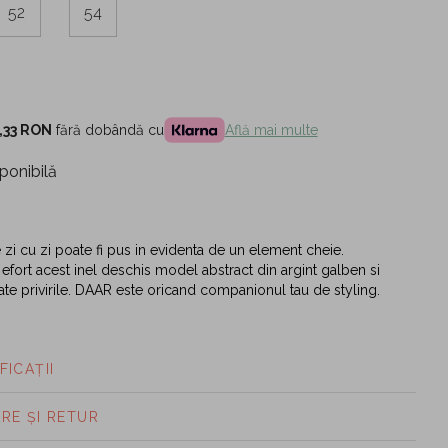
52
54
,33 RON
fără dobândă cu
Află mai multe
ponibilă
 zi cu zi poate fi pus in evidenta de un element cheie.
 efort acest inel deschis model abstract din argint galben si
oate privirile. DAAR este oricand companionul tau de styling.
FICAȚII
ARE ȘI RETUR