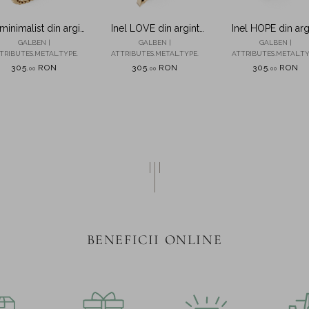
 minimalist din argint
Inel LOVE din argint
Inel HOPE din arg
galben cu bilute
galben
galben cu insertii
GALBEN |
GALBEN |
GALBEN |
TRIBUTES.METAL.TYPE.
ATTRIBUTES.METAL.TYPE.
ATTRIBUTES.METAL.TY
305
RON
305
RON
305
RON
,
00
,
00
,
00
BENEFICII ONLINE