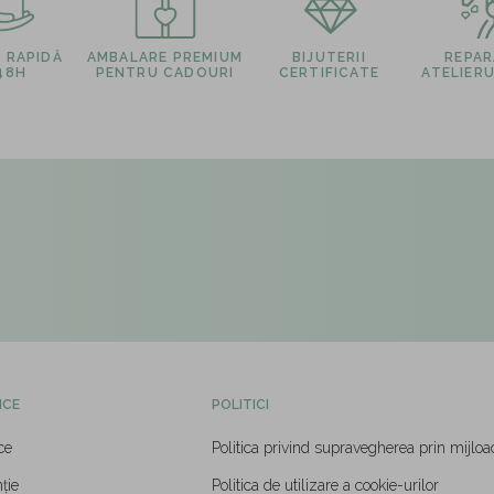
E RAPIDĂ
AMBALARE PREMIUM
BIJUTERII
REPARA
 48H
PENTRU CADOURI
CERTIFICATE
ATELIERU
ICE
POLITICI
ce
Politica privind supravegherea prin mijloa
ție
Politica de utilizare a cookie-urilor