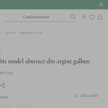
I
COLECTII
UNIVERSUL TEILOR
20
his model abstract din argint galben
N | 925
TABEL MĂRIMI
ĂRIMEA