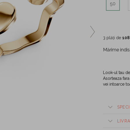
50
3 plăți de
108
Mărime indis
Look-ul tau de
Asorteaza fara
vei intoarce t
SPECI
LIVR