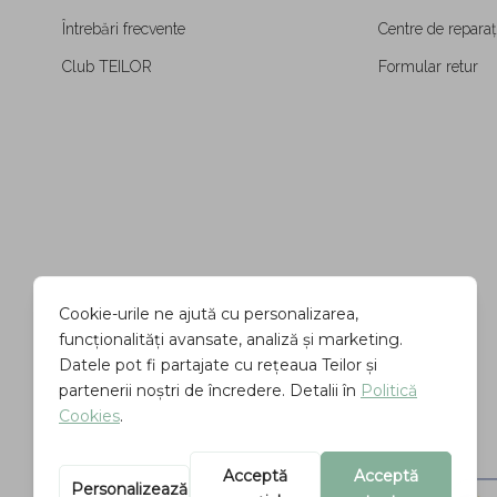
Întrebări frecvente
Centre de reparați
Club TEILOR
Formular retur