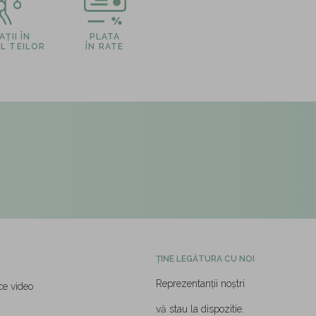
ȚII ÎN
PLATA
L TEILOR
ÎN RATE
ȚINE LEGĂTURA CU NOI
Reprezentanții noștri
ce video
vă stau la dispozitie.