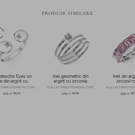
PRODUSE SIMILARE
 deschis Eyes on
Inel geometric din
Inel din arg
 din argint cu
argint cu zirconia
zirconii r
mante de 0.07ct
transpar
TTRIBUTES.METAL.TYPE.
ALB | ATTRIBUTES.METAL.TYPE.
ALB | ATTRIBUTES.
ate in laborator
425
RON
425
RON
555
R
,
00
,
00
,
00