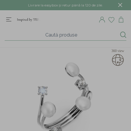
Livrare la easybox și retur până la 120 de zile.
360 view