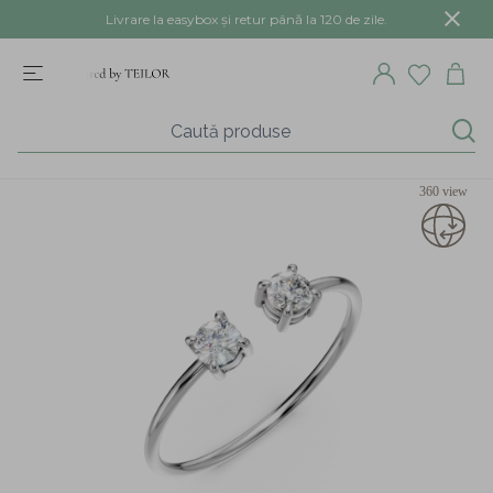
Livrare la easybox și retur până la 120 de zile.
360 view