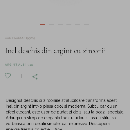
COD PRODUS
:
195265
Inel deschis din argint cu zirconii
ARGINT ALB | 925
Designul deschis si zirconiile stralucitoare transforma acest
inel din argint intr-o piesa cool si moderna. Subtil, dar cu un
efect elegant, este usor de purtat zi de zi sau la ocazii speciale.
Adauga un strop de eleganta look-ului tau si lasa-ti stilul sa
vorbeasca prin detalii simple, dar expresive. Descopera
energia fresh a colectiei DAAR!