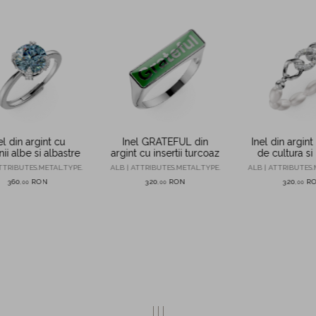
el din argint cu
Inel GRATEFUL din
Inel din argint
nii albe si albastre
argint cu insertii turcoaz
de cultura si 
TTRIBUTES.METAL.TYPE.
ALB | ATTRIBUTES.METAL.TYPE.
ALB | ATTRIBUTES.
360
RON
320
RON
320
R
,
00
,
00
,
00