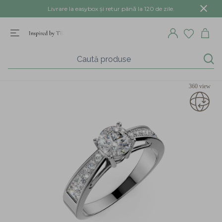
Livrare la easybox și retur până la 120 de zile.
360 view