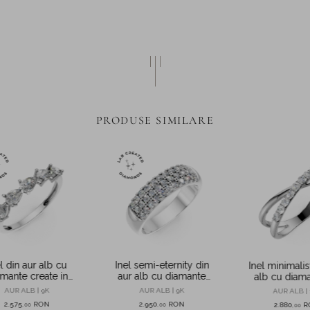
PRODUSE SIMILARE
l din aur alb cu
Inel semi-eternity din
Inel minimalis
mante create in
aur alb cu diamante
alb cu diam
orator de 0.45ct
microsetting de 0.3ct
0.2ct
AUR ALB | 9K
AUR ALB | 9K
AUR ALB | 
create in laborator
2.575
RON
2.950
RON
2.880
R
,
00
,
00
,
00