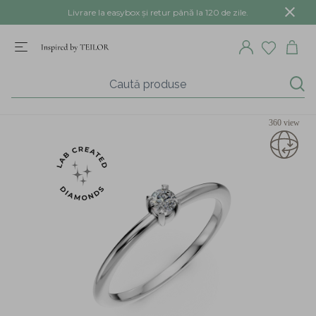
Livrare la easybox și retur până la 120 de zile.
360 view