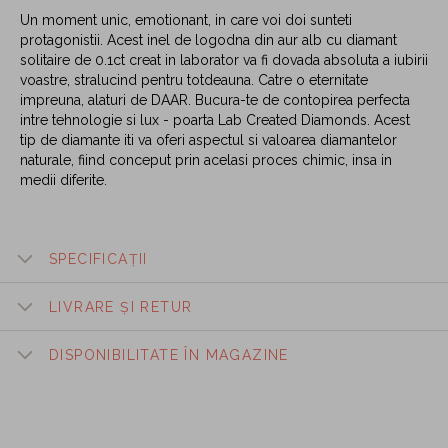
Un moment unic, emotionant, in care voi doi sunteti
protagonistii. Acest inel de logodna din aur alb cu diamant
solitaire de 0.1ct creat in laborator va fi dovada absoluta a iubirii
voastre, stralucind pentru totdeauna. Catre o eternitate
impreuna, alaturi de DAAR. Bucura-te de contopirea perfecta
intre tehnologie si lux - poarta Lab Created Diamonds. Acest
tip de diamante iti va oferi aspectul si valoarea diamantelor
naturale, fiind conceput prin acelasi proces chimic, insa in
medii diferite.
SPECIFICAȚII
LIVRARE ȘI RETUR
DISPONIBILITATE ÎN MAGAZINE