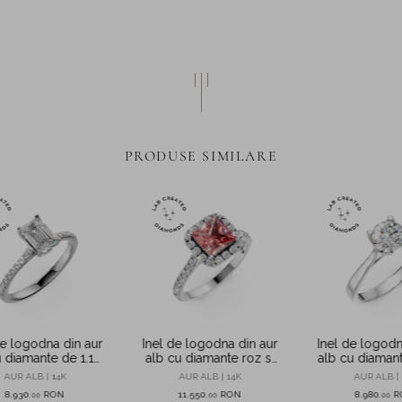
PRODUSE SIMILARE
de logodna din aur
Inel de logodna din aur
Inel de logodn
u diamante de 1.1ct
alb cu diamante roz si
alb cu diamant 
ate in laborator
incolore de 1.4ct create
de 1ct creat in
AUR ALB | 14K
AUR ALB | 14K
AUR ALB | 
in laborator
8.930
RON
11.550
RON
8.980
R
,
00
,
00
,
00