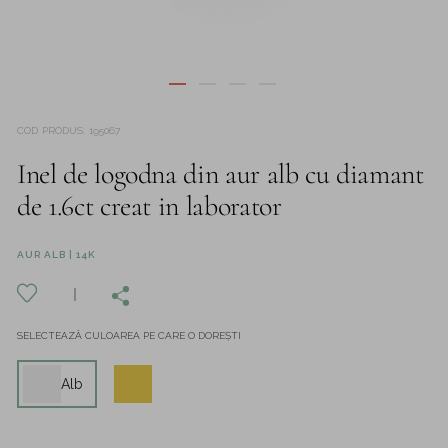
COD PRODUS
:
195067
Inel de logodna din aur alb cu diamant
de 1.6ct creat in laborator
AUR ALB | 14K
SELECTEAZĂ CULOAREA PE CARE O DOREȘTI
Alb