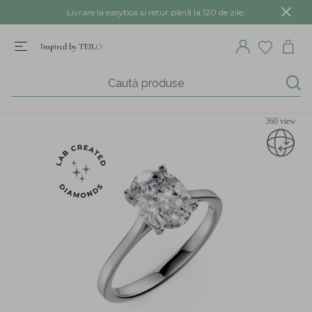
Livrare la easybox și retur până la 120 de zile.
360 view