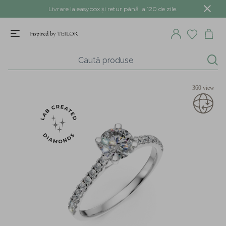
Livrare la easybox și retur până la 120 de zile.
360 view