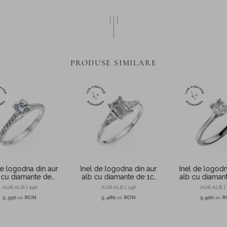
PRODUSE SIMILARE
de logodna din aur
Inel de logodn
Inel de logodna din aur
 cu diamante de
alb cu diamant 
alb cu diamante de 1ct
create in laborator
de 0.5ct cr
create in laborator
AUR ALB | 14K
AUR ALB | 
AUR ALB | 14K
laborat
5.350
RON
5.900
R
5.480
RON
,
00
,
00
,
00