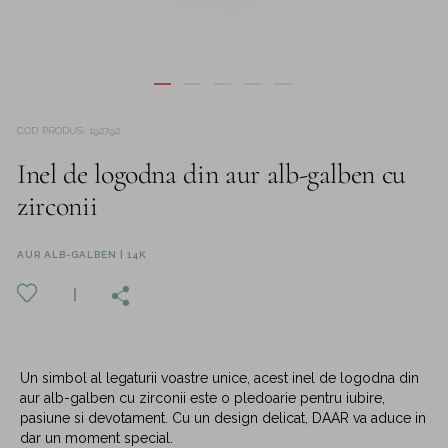
COD PRODUS
:
192792
Inel de logodna din aur alb-galben cu
zirconii
AUR ALB-GALBEN | 14K
Un simbol al legaturii voastre unice, acest inel de logodna din
aur alb-galben cu zirconii este o pledoarie pentru iubire,
pasiune si devotament. Cu un design delicat, DAAR va aduce in
dar un moment special.