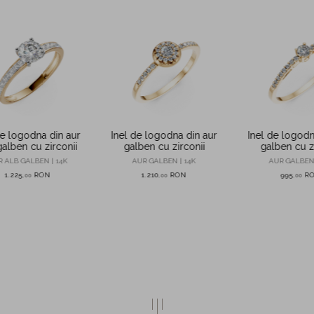
de logodna din aur
Inel de logodna din aur
Inel de logodn
galben cu zirconii
galben cu zirconii
galben cu z
 ALB GALBEN | 14K
AUR GALBEN | 14K
AUR GALBEN 
1.225
RON
1.210
RON
995
R
,
00
,
00
,
00