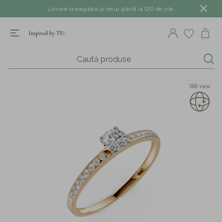
Livrare la easybox și retur până la 120 de zile.
360 view