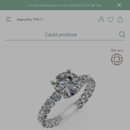
Livrare la easybox și retur până la 120 de zile.
360 view