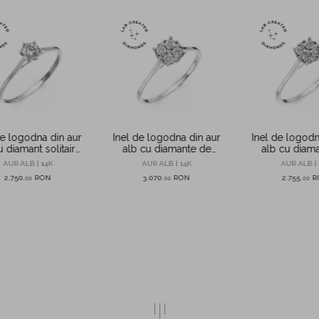
de logodna din aur
Inel de logodna din aur
Inel de logodn
u diamant solitaire
alb cu diamante de
alb cu diam
 0.3ct creat in
0.2ct create in laborator
0.1ct create in
AUR ALB | 14K
AUR ALB | 14K
AUR ALB | 
laborator
2.750
RON
3.070
RON
2.755
R
,
00
,
00
,
00