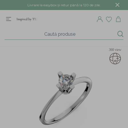
Livrare la easybox și retur până la 120 de zile.
360 view