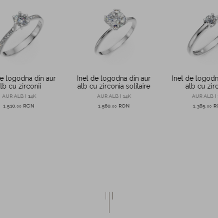
de logodna din aur
Inel de logodna din aur
Inel de logodn
lb cu zirconii
alb cu zirconia solitaire
alb cu zir
AUR ALB | 14K
AUR ALB | 14K
AUR ALB | 
1.510
RON
1.560
RON
1.385
R
,
00
,
00
,
00