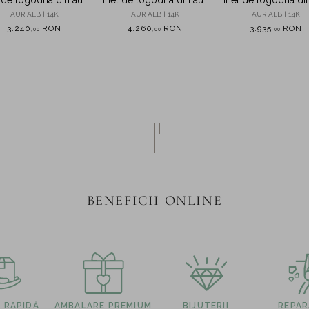
 cu diamant solitaire
alb cu diamant solitaire
alb cu diamante 
AUR ALB | 14K
AUR ALB | 14K
AUR ALB | 14K
de 0.2ct creat in
de 0.3ct creat in
0.6ct create in labo
3.240
RON
4.260
RON
3.935
RON
,
00
,
00
,
00
laborator
laborator
BENEFICII ONLINE
E RAPIDĂ
AMBALARE PREMIUM
BIJUTERII
REPARA