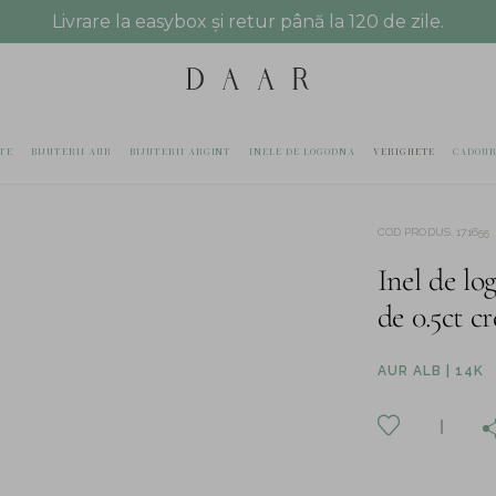
Livrare la easybox și retur până la 120 de zile.
TE
BIJUTERII AUR
BIJUTERII ARGINT
INELE DE LOGODNA
VERIGHETE
CADOUR
COD PRODUS
:
171655
Inel de lo
de 0.5ct c
AUR ALB | 14K