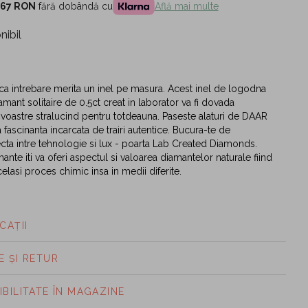
,67 RON
fără dobândă cu
Află mai multe
nibil
a intrebare merita un inel pe masura. Acest inel de logodna
amant solitaire de 0.5ct creat in laborator va fi dovada
i voastre stralucind pentru totdeauna. Paseste alaturi de DAAR
 fascinanta incarcata de trairi autentice. Bucura-te de
cta intre tehnologie si lux - poarta Lab Created Diamonds.
ante iti va oferi aspectul si valoarea diamantelor naturale fiind
lasi proces chimic insa in medii diferite.
CAȚII
E ȘI RETUR
IBILITATE ÎN MAGAZINE