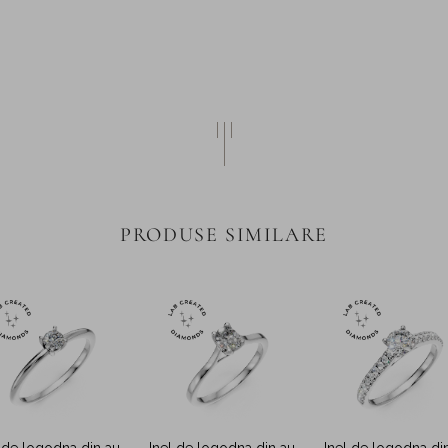
PRODUSE SIMILARE
l de logodna din aur
Inel de logodna din aur
Inel de logodna di