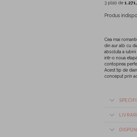
3 plăți de
1.271
Produs indispo
Cea mai romantic
din aur alb cu di
absoluta a iubiri
intr-o noua etapa
contopirea perfe
Acest tip de diam
conceput prin ace
SPECIFI
LIVRAR
DISPON