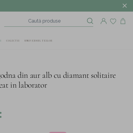
I
COLECTII
UNIVERSUL TEILOR
godna din aur alb cu diamant solitaire
reat in laborator