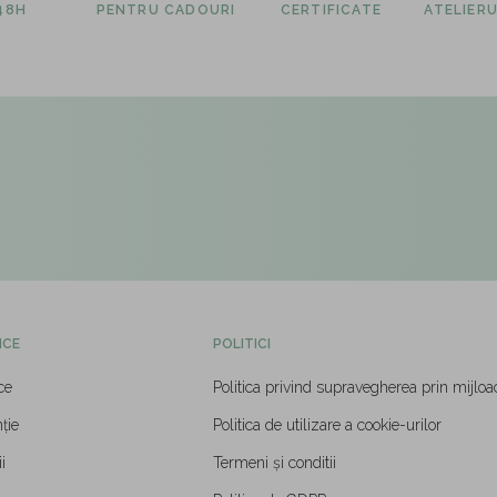
 48H
PENTRU CADOURI
CERTIFICATE
ATELIERU
ICE
POLITICI
ce
Politica privind supravegherea prin mijloa
ție
Politica de utilizare a cookie-urilor
i
Termeni și conditii