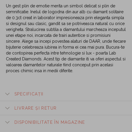
Un gest plin de emotie merita un simbol delicat si plin de
semnificatie. Inelul de logodna din aur alb cu diamant solitaire
de 0.3ct creat in laborator impresioneaza prin eleganta simpla
si designul sau clasic, gandit sa se potriveasca natural cu orice
verigheta. Stralucirea subtila a diamantului marcheaza inceputul
unei etape noi, incarcata de trairi autentice si promisiuni
sincere. Alege sa incepi povestea alaturi de DAAR, unde fiecare
bijuterie celebreaza iubirea in forma ei cea mai pura. Bucura-te
de contopirea perfecta intre tehnologie si lux - poarta Lab
Created Diamonds. Acest tip de diamante iti va oferi aspectul si
valoarea diamantelor naturale fiind conceput prin acelasi
proces chimic insa in medii diferite.
SPECIFICAȚII
LIVRARE ȘI RETUR
DISPONIBILITATE ÎN MAGAZINE