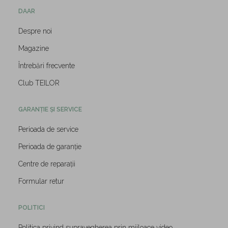
DAAR
Despre noi
Magazine
Întrebări frecvente
Club TEILOR
GARANȚIE ȘI SERVICE
Perioada de service
Perioada de garanție
Centre de reparații
Formular retur
POLITICI
Politica privind supravegherea prin mijloace video