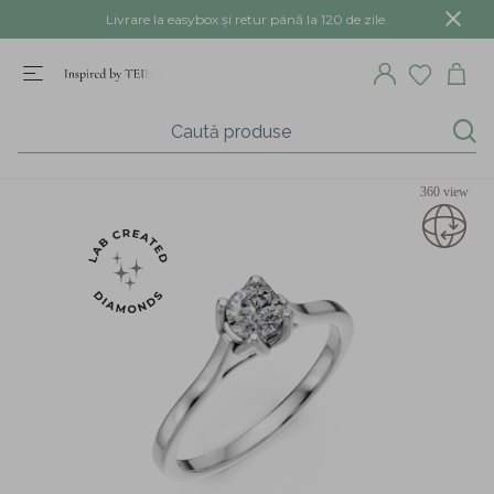
Livrare la easybox și retur până la 120 de zile.
360 view