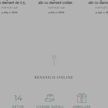
u diamant de 0.5ct
alb cu diamant solitaire
alb cu diam
eat in laborator
de 0.5ct creat in
0.5ct create in
AUR ALB | 14K
AUR ALB | 14K
AUR ALB | 
laborator
4.265
RON
4.610
RON
4.250
R
,
00
,
00
,
00
BENEFICII ONLINE
14
RETUR
LIVRARE RAPIDĂ
AMBALARE