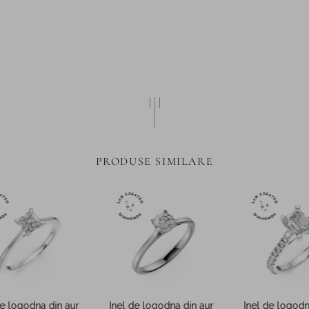
PRODUSE SIMILARE
de logodna din aur
Inel de logodna din aur
Inel de logodn