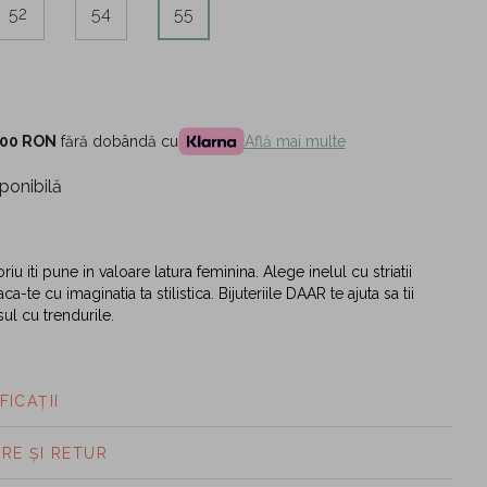
52
54
55
,00 RON
fără dobândă cu
Află mai multe
ponibilă
iu iti pune in valoare latura feminina. Alege inelul cu striatii
aca-te cu imaginatia ta stilistica. Bijuteriile DAAR te ajuta sa tii
ul cu trendurile.
FICAȚII
ARE ȘI RETUR