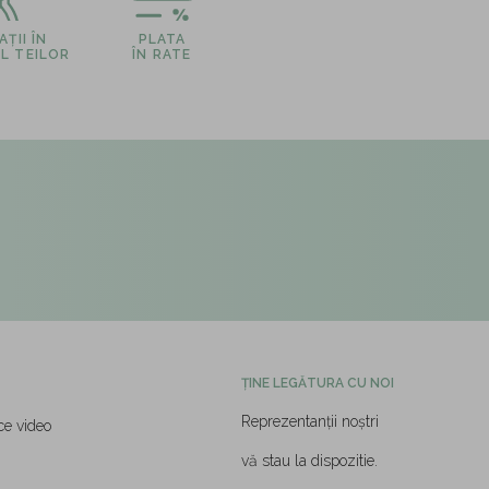
ȚII ÎN
PLATA
L TEILOR
ÎN RATE
ȚINE LEGĂTURA CU NOI
Reprezentanții noștri
ce video
vă stau la dispozitie.