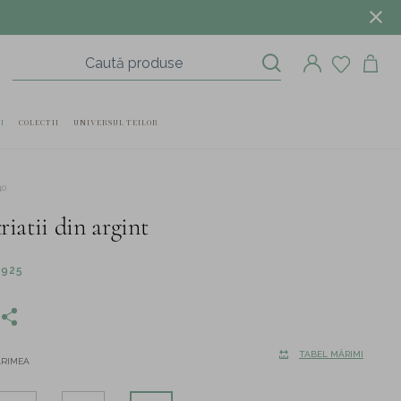
I
COLECTII
UNIVERSUL TEILOR
40
triatii din argint
 925
TABEL MĂRIMI
ĂRIMEA