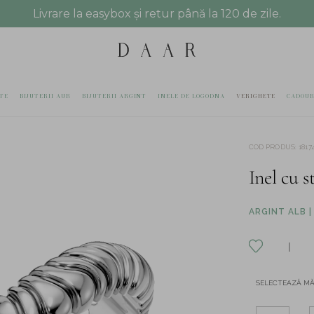
Livrare la easybox și retur până la 120 de zile.
TE
BIJUTERII AUR
BIJUTERII ARGINT
INELE DE LOGODNA
VERIGHETE
CADOUR
COD PRODUS
:
1817
Inel cu s
ARGINT ALB |
SELECTEAZĂ M