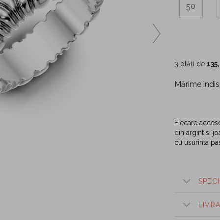
50
3 plăți de
135
Mărime indis
Fiecare accesor
din argint si jo
cu usurinta pas
SPECI
LIVR