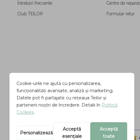
Întrebări frecvente
Centre de reparați
Club TEILOR
Formular retur