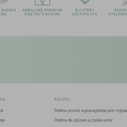
E RAPIDĂ
AMBALARE PREMIUM
BIJUTERII
REPARA
 48H
PENTRU CADOURI
CERTIFICATE
ATELIERU
ICE
POLITICI
ce
Politica privind supravegherea prin mijloa
ție
Politica de utilizare a cookie-urilor