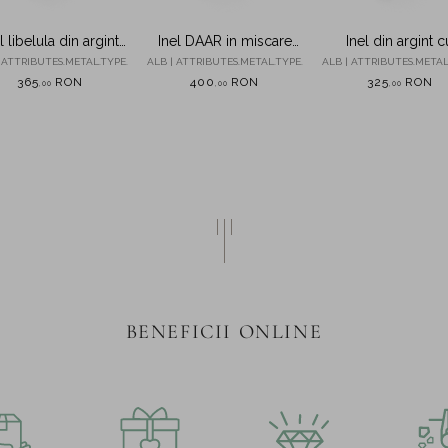
l libelula din argint
Inel DAAR in miscare
Inel din argint c
 perle sintetice si
din argint cu diamante
zirconii albe si alb
 ATTRIBUTES.METAL.TYPE.
ALB | ATTRIBUTES.METAL.TYPE.
ALB | ATTRIBUTES.METAL
zirconii
de 0.05ct create in
inchis
365
RON
400
RON
325
RON
,
00
,
00
,
00
laborator
BENEFICII ONLINE