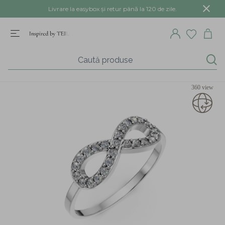
Livrare la easybox și retur până la 120 de zile.
360 view