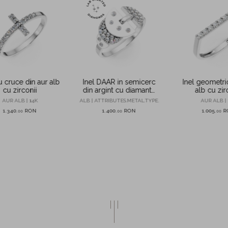
u cruce din aur alb
Inel DAAR in semicerc
Inel geometri
cu zirconii
din argint cu diamante
alb cu zir
de 0.27ct create in
AUR ALB | 14K
ALB | ATTRIBUTES.METAL.TYPE.
AUR ALB | 
laborator
1.340
RON
1.400
RON
1.005
R
,
00
,
00
,
00