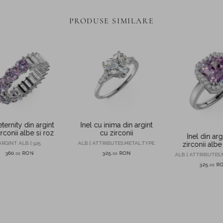
PRODUSE SIMILARE
eternity din argint
Inel cu inima din argint
rconii albe si roz
cu zirconii
Inel din arg
ARGINT ALB | 925
ALB | ATTRIBUTES.METAL.TYPE.
zirconii albe
360
RON
325
RON
,
00
,
00
ALB | ATTRIBUTES.
325
R
,
00