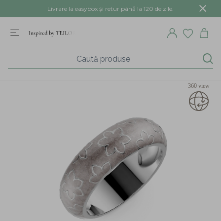
Livrare la easybox și retur până la 120 de zile.
360 view