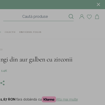
I
COLECTII
UNIVERSUL TEILOR
33
ngi din aur galben cu zirconii
 14K
91,67 RON
fără dobândă cu
Află mai multe