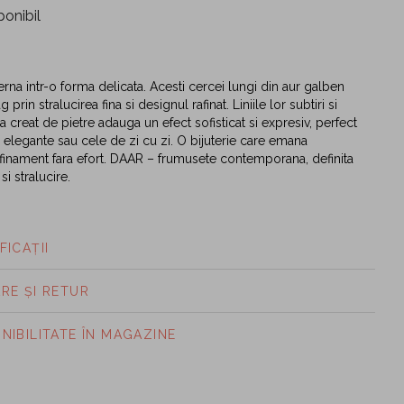
ponibil
na intr-o forma delicata. Acesti cercei lungi din aur galben
g prin stralucirea fina si designul rafinat. Liniile lor subtiri si
 creat de pietre adauga un efect sofisticat si expresiv, perfect
e elegante sau cele de zi cu zi. O bijuterie care emana
rafinament fara efort. DAAR – frumusete contemporana, definita
si stralucire.
FICAȚII
ARE ȘI RETUR
ONIBILITATE ÎN MAGAZINE