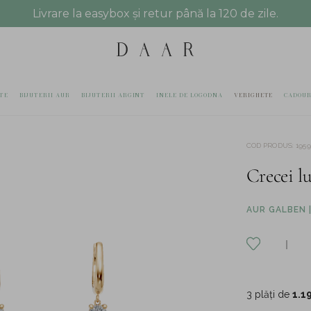
Livrare la easybox și retur până la 120 de zile.
TE
BIJUTERII AUR
BIJUTERII ARGINT
INELE DE LOGODNA
VERIGHETE
CADOUR
COD PRODUS
:
1959
Crecei lu
AUR GALBEN |
3 plăți de
1.1