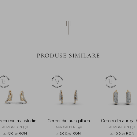
PRODUSE SIMILARE
cei minimalisti din
Cercei din aur galben
Cercei din aur ga
 galben cu diamante
cu diamante create in
cu diamante
AUR GALBEN | 9K
AUR GALBEN | 9K
AUR GALBEN | 9K
crosetting de 0.3ct
laborator de 0.5ct
microsetting de 0
3.380
RON
3.200
RON
3.300
RON
,
00
,
00
,
00
reate in laborator
create in laborat