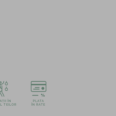
ȚII ÎN
PLATA
L TEILOR
ÎN RATE