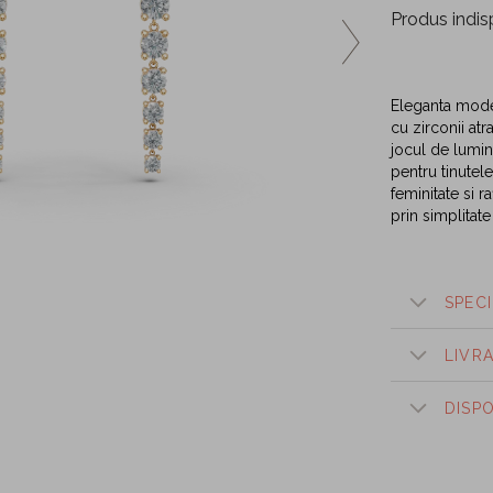
Produs indis
Eleganta moder
cu zirconii atra
jocul de lumina
pentru tinutel
feminitate si 
prin simplitate 
SPECI
LIVR
DISP