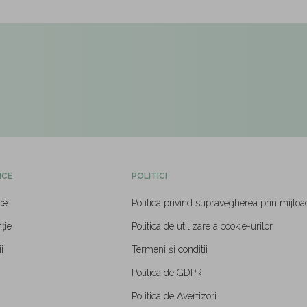
ICE
POLITICI
ce
Politica privind supravegherea prin mijloa
ție
Politica de utilizare a cookie-urilor
i
Termeni și conditii
Politica de GDPR
Politica de Avertizori