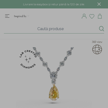
Livrare la easybox și retur până la 120 de zile.
360 view