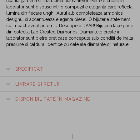
nuanta galbena si stralucirea diamantelor. Pietrele create in
laborator sunt dispuse intr-o compozitie eleganta care reflecta
lumina din fiecare unghi. Aurul alb completeaza armonios
designul si accentueaza eleganta piesei. O bijuterie statement
cu impact vizual puternic. Descopera DAAR! Bijuteria face parte
din colectia Lab Created Diamonds. Diamantele create in
laborator sunt pietre pretioase concepute sub conditii de inalta
presiune si caldura, identice cu cele ale diamantelor naturale.
SPECIFICAȚII
LIVRARE ȘI RETUR
DISPONIBILITATE ÎN MAGAZINE