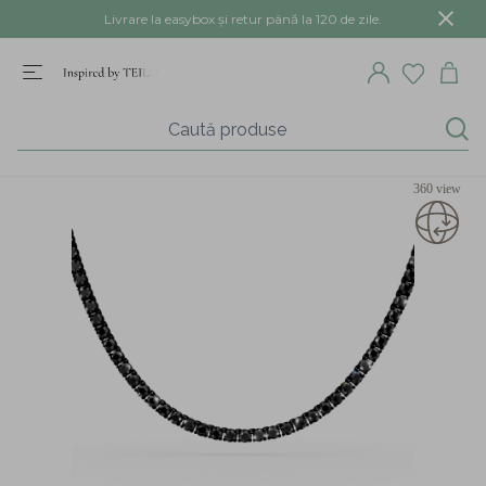
Livrare la easybox și retur până la 120 de zile.
360 view