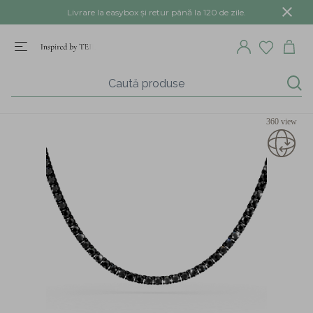
Livrare la easybox și retur până la 120 de zile.
360 view