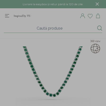
Livrare la easybox și retur până la 120 de zile.
360 view