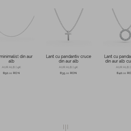
Lant cu pandantiv cruce
Lant cu panda
minimalist din aur
din aur alb
din aur alb cu
alb
AUR ALB | 9K
AUR ALB |
AUR ALB | 9K
835
RON
840
R
850
RON
,
00
,
00
,
00