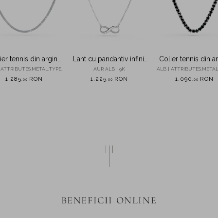
ier tennis din argint
Lant cu pandantiv infinit
Colier tennis din a
cu zirconii
din aur alb cu zirconii
cu zirconii negr
 ATTRIBUTES.METAL.TYPE.
AUR ALB | 9K
ALB | ATTRIBUTES.METAL
1.285
RON
1.225
RON
1.090
RON
,
00
,
00
,
00
BENEFICII ONLINE