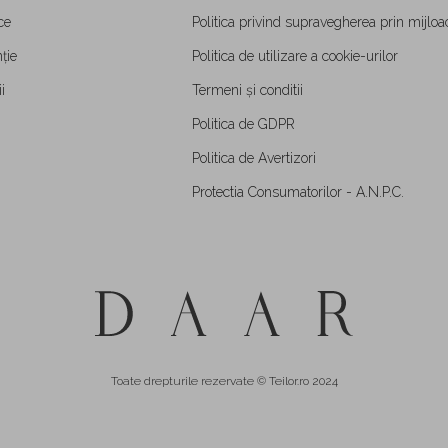
ce
Politica privind supravegherea prin mijloa
ție
Politica de utilizare a cookie-urilor
i
Termeni și conditii
Politica de GDPR
Politica de Avertizori
Protectia Consumatorilor - A.N.P.C.
Toate drepturile rezervate © Teilor.ro 2024