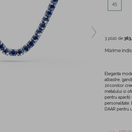
45
3 plăți de
363
Mărime indis
Eleganta moder
albastre, gandi
zirconiilor cr
metalului si of
pentru aparitii
personalitate.
DAAR pentru u