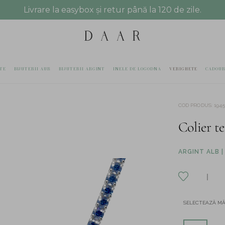
Livrare la easybox și retur până la 120 de zile.
TE
BIJUTERII AUR
BIJUTERII ARGINT
INELE DE LOGODNA
VERIGHETE
CADOUR
COD PRODUS
:
194
Colier te
ARGINT ALB |
SELECTEAZĂ M