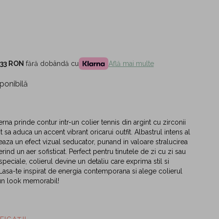
,33 RON
fără dobândă cu
Află mai multe
ponibilă
na prinde contur intr-un colier tennis din argint cu zirconii
t sa aduca un accent vibrant oricarui outfit. Albastrul intens al
eeaza un efect vizual seducator, punand in valoare stralucirea
erind un aer sofisticat. Perfect pentru tinutele de zi cu zi sau
 speciale, colierul devine un detaliu care exprima stil si
 Lasa-te inspirat de energia contemporana si alege colierul
n look memorabil!