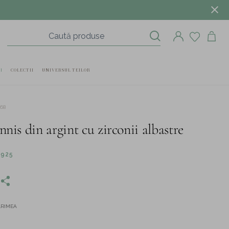
I
COLECTII
UNIVERSUL TEILOR
568
nnis din argint cu zirconii albastre
 925
ĂRIMEA