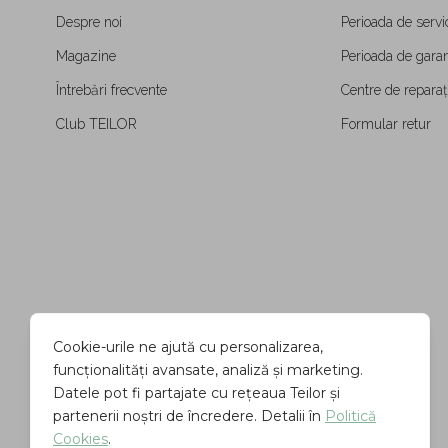
Despre noi
Perioada de servi
Magazine
Perioada de garan
Întrebări frecvente
Centre de reparați
Club TEILOR
Formular retur