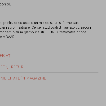
ponibil
le pentru orice ocazie un mix de stiluri si forme care
terii surprinzatoare. Cerceii stud ovali din aur alb cu zirconii
modern o alura glamour a stilului tau. Creativitatea prinde
sele DAAR.
FICAȚII
ARE ȘI RETUR
ONIBILITATE ÎN MAGAZINE