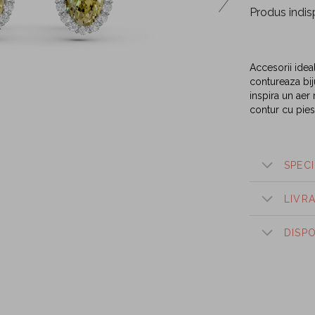
Produs indis
Accesorii idea
contureaza biju
inspira un aer 
contur cu pie
SPECI
LIVR
DISP