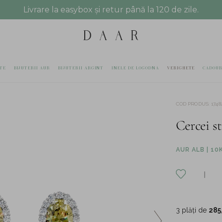
Livrare la easybox și retur până la 120 de zile.
TE
BIJUTERII AUR
BIJUTERII ARGINT
INELE DE LOGODNA
VERIGHETE
CADOUR
COD PRODUS
:
1748
Cercei st
AUR ALB | 10
3 plăți de
285