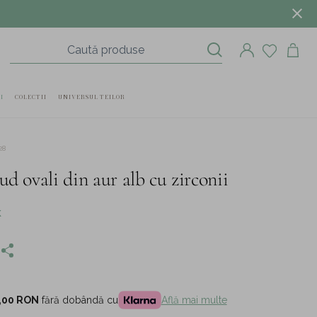
I
COLECTII
UNIVERSUL TEILOR
28
ud ovali din aur alb cu zirconii
K
,00 RON
fără dobândă cu
Află mai multe