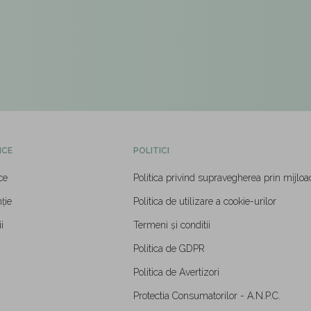
ICE
POLITICI
ce
Politica privind supravegherea prin mijloa
ție
Politica de utilizare a cookie-urilor
i
Termeni și conditii
Politica de GDPR
Politica de Avertizori
Protectia Consumatorilor - A.N.P.C.