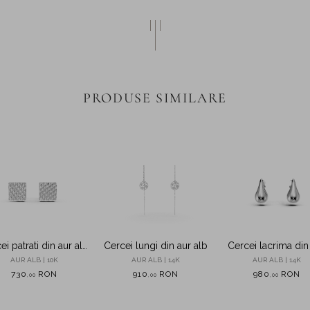
PRODUSE SIMILARE
ei patrati din aur alb
Cercei lungi din aur alb
Cercei lacrima din
cu zirconii
alb
AUR ALB | 10K
AUR ALB | 14K
AUR ALB | 14K
730
RON
910
RON
980
RON
,
00
,
00
,
00