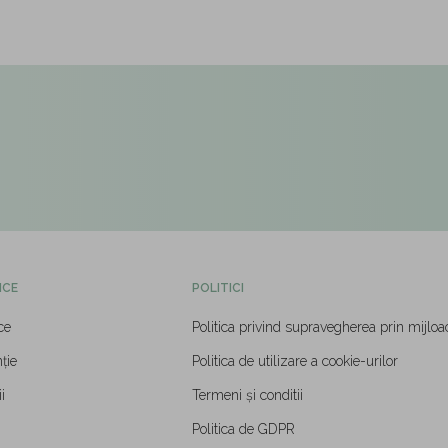
ICE
POLITICI
ce
Politica privind supravegherea prin mijloa
ție
Politica de utilizare a cookie-urilor
i
Termeni și conditii
Politica de GDPR