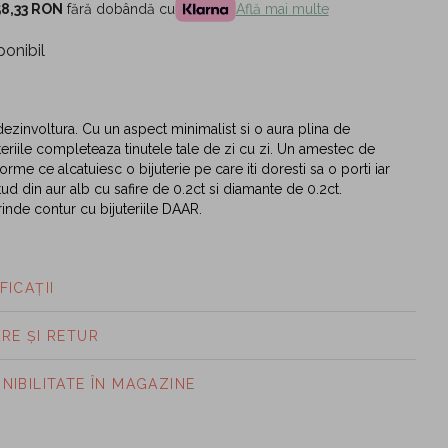
58,33 RON
fără dobândă cu
Află mai multe
ponibil
dezinvoltura. Cu un aspect minimalist si o aura plina de
uteriile completeaza tinutele tale de zi cu zi. Un amestec de
orme ce alcatuiesc o bijuterie pe care iti doresti sa o porti iar
 stud din aur alb cu safire de 0.2ct si diamante de 0.2ct.
rinde contur cu bijuteriile DAAR.
FICAȚII
ARE ȘI RETUR
ONIBILITATE ÎN MAGAZINE