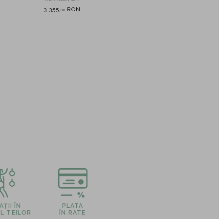
ct
0.3ct
de 2
3.355
RON
3.450
RON
4
,
00
,
00
ȚII ÎN
PLATA
L TEILOR
ÎN RATE