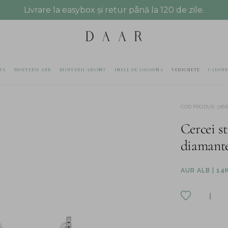
Livrare la easybox și retur până la 120 de zile.
TE
BIJUTERII AUR
BIJUTERII ARGINT
INELE DE LOGODNA
VERIGHETE
CADOUR
COD PRODUS
:
1766
Cercei st
diamante
AUR ALB | 14