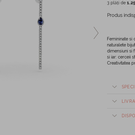
3 plăți de
1.2
Produs indis
Femininate si 
naturalete bij
dimensiuni si f
si iar: cerceii
Creativitatea p
SPECI
LIVR
DISP