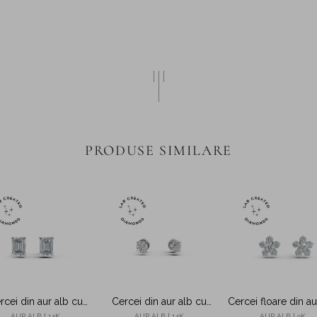
PRODUSE SIMILARE
rcei din aur alb cu
Cercei din aur alb cu
Cercei floare din au
amante solitaire de
diamante solitaire de
cu diamante creat
AUR ALB | 14K
AUR ALB | 14K
AUR ALB | 9K