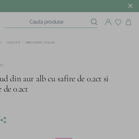
I
COLECTII
UNIVERSUL TEILOR
82
ud din aur alb cu safire de 0.2ct si
 de 0.2ct
K