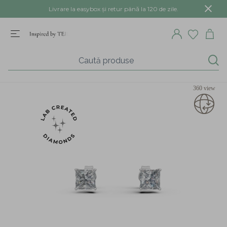
Livrare la easybox și retur până la 120 de zile.
360 view