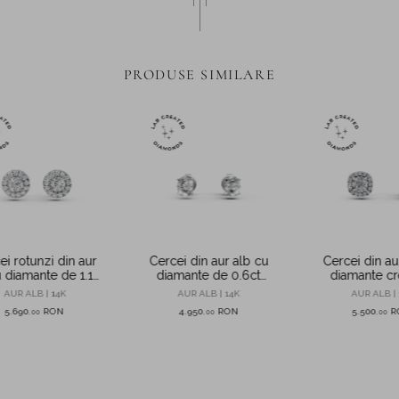
PRODUSE SIMILARE
ei rotunzi din aur
Cercei din aur alb cu
Cercei din au
u diamante de 1.1ct
diamante de 0.6ct
diamante cr
ate in laborator
create in laborator
laborator d
AUR ALB | 14K
AUR ALB | 14K
AUR ALB | 
5.690
RON
4.950
RON
5.500
R
,
00
,
00
,
00