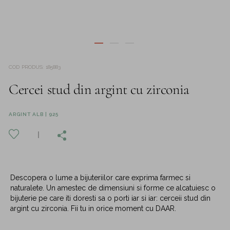
COD PRODUS
:
185883
Cercei stud din argint cu zirconia
ARGINT ALB | 925
Descopera o lume a bijuteriilor care exprima farmec si
naturalete. Un amestec de dimensiuni si forme ce alcatuiesc o
bijuterie pe care iti doresti sa o porti iar si iar: cerceii stud din
argint cu zirconia. Fii tu in orice moment cu DAAR.