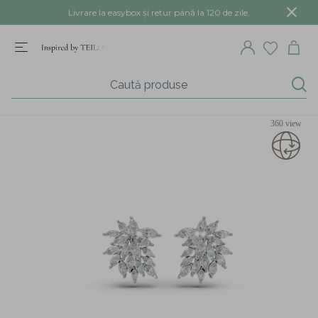
Livrare la easybox și retur până la 120 de zile.
360 view