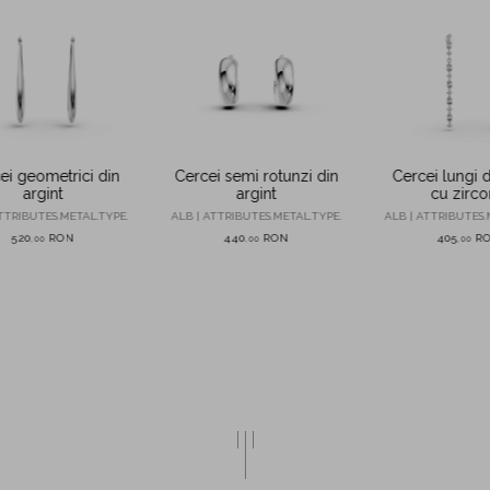
ei geometrici din
Cercei lungi d
Cercei semi rotunzi din
argint
cu zirco
argint
TTRIBUTES.METAL.TYPE.
ALB | ATTRIBUTES.
ALB | ATTRIBUTES.METAL.TYPE.
520
RON
405
R
440
RON
,
00
,
00
,
00