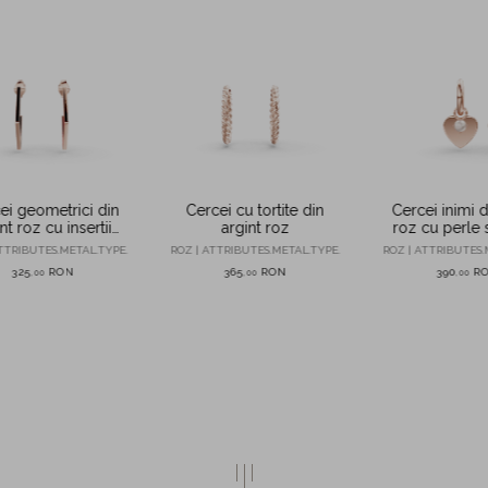
Cercei cu tortite din
Cercei inimi d
ei geometrici din
argint roz
roz cu perle s
nt roz cu insertii
rosii
ROZ | ATTRIBUTES.METAL.TYPE.
ROZ | ATTRIBUTES.
TTRIBUTES.METAL.TYPE.
365
RON
390
R
325
RON
,
00
,
00
,
00