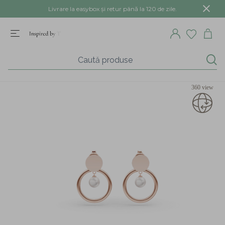
Livrare la easybox și retur până la 120 de zile.
360 view