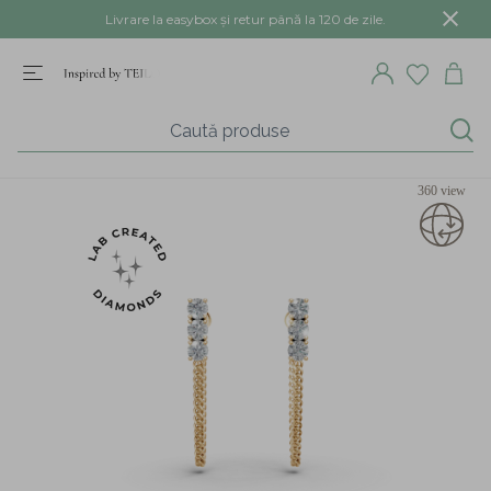
Livrare la easybox și retur până la 120 de zile.
360 view