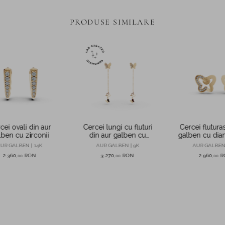
PRODUSE SIMILARE
cei ovali din aur
Cercei lungi cu fluturi
Cercei fluturas
lben cu zirconii
din aur galben cu
galben cu dia
diamante de 0.08ct
0.07c
UR GALBEN | 14K
AUR GALBEN | 9K
AUR GALBEN 
create in laborator
2.360
RON
3.270
RON
2.960
R
,
00
,
00
,
00