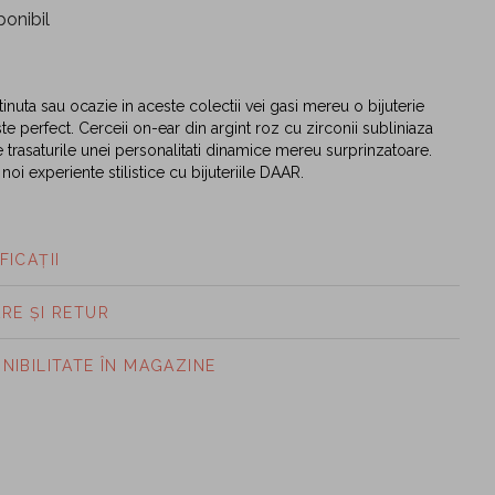
ponibil
tinuta sau ocazie in aceste colectii vei gasi mereu o bijuterie
te perfect. Cerceii on-ear din argint roz cu zirconii subliniaza
te trasaturile unei personalitati dinamice mereu surprinzatoare.
 noi experiente stilistice cu bijuteriile DAAR.
FICAȚII
ARE ȘI RETUR
ONIBILITATE ÎN MAGAZINE