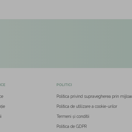
ICE
POLITICI
ce
Politica privind supravegherea prin mijloa
ție
Politica de utilizare a cookie-urilor
i
Termeni și conditii
Politica de GDPR