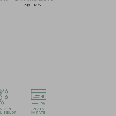
albe si portocalii
645
RON
550
RON
,
00
,
00
ȚII ÎN
PLATA
L TEILOR
ÎN RATE