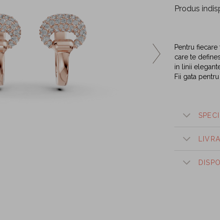
Produs indis
Pentru fiecare 
care te defines
in linii elegan
Fii gata pentru
SPECI
LIVR
DISP