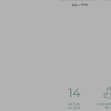
perle de cultura
N
555
RON
620
RON
,
00
,
00
14
RETUR
LIVRAR
14 ZILE
ÎN