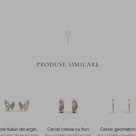
PRODUSE SIMILARE
cei fluturi din argint
Cercei creole cu flori
Cercei geometrici
roz cu zirconii
din argint roz
argint roz
 ATTRIBUTES.METAL.TYPE.
ROZ | ATTRIBUTES.METAL.TYPE.
ROZ | ATTRIBUTES.METAL