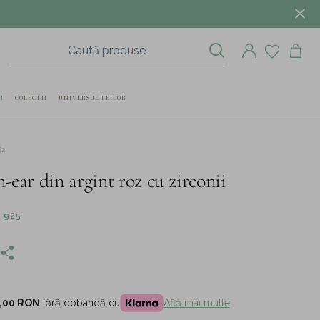
I
COLECTII
UNIVERSUL TEILOR
82
-ear din argint roz cu zirconii
 925
,00 RON
fără dobândă cu
Află mai multe