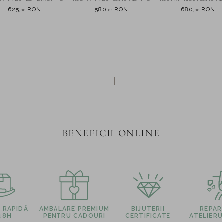
625
RON
580
RON
680
RON
,
00
,
00
,
00
BENEFICII ONLINE
E RAPIDĂ
AMBALARE PREMIUM
BIJUTERII
REPARA
 48H
PENTRU CADOURI
CERTIFICATE
ATELIERU