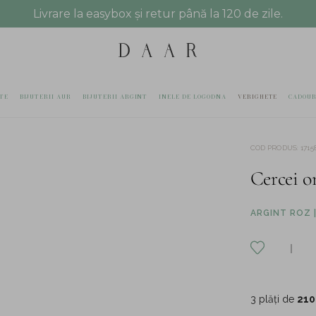
Livrare la easybox și retur până la 120 de zile.
TE
BIJUTERII AUR
BIJUTERII ARGINT
INELE DE LOGODNA
VERIGHETE
CADOUR
COD PRODUS
:
1715
Cercei on
ARGINT ROZ |
3 plăți de
210